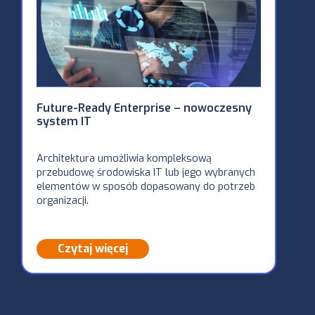
Future-Ready Enterprise – nowoczesny
Alio
system IT
WAN 
plac
zrea
Architektura umożliwia kompleksową
Solu
przebudowę środowiska IT lub jego wybranych
elementów w sposób dopasowany do potrzeb
Rozw
organizacji.
na n
„Int
Czytaj więcej