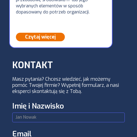
Rozwiąz
wybranych elementów w sposób
bazuje n
dopasowany do potrzeb organizacji.
Referenc
Sieciowe
Czytaj więcej
Czy
KONTAKT
Masz pytania? Chcesz wiedzieć, jak możemy
pomóc Twojej firmie? Wypełnij formularz, a nasi
eksperci skontaktują się z Tobą.
Kontakt
Imię i Nazwisko
Architektury
Email