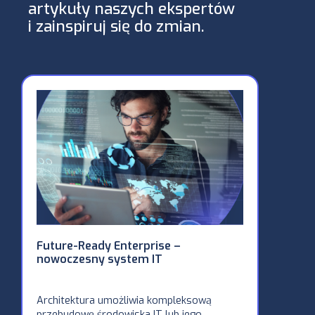
artykuły naszych ekspertów
i zainspiruj się do zmian.
Future-Ready Enterprise –
Alior B
nowoczesny system IT
SD-WAN 
placówk
zrealiz
Solutio
Architektura umożliwia kompleksową
przebudowę środowiska IT lub jego