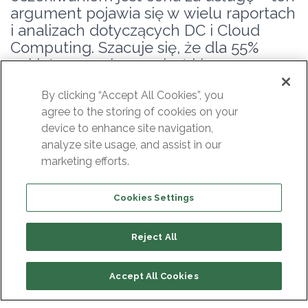
argument pojawia się w wielu raportach
i analizach dotyczących DC i Cloud
Computing. Szacuje się, że dla 55%
ankietowanych cena jest kluczowym
wyznacznikiem wyboru
By clicking “Accept All Cookies”, you
dostawcy. Warto zastanowić się, jak
agree to the storing of cookies on your
element ceny wpłynie na działalność
device to enhance site navigation,
naszej firmy i na co zwrócić uwagę, aby
analyze site usage, and assist in our
zachować ciągłość biznesową.
marketing efforts.
Podstawowym pytaniem, które
powinniśmy sobie zadać, jest Gdzie
Cookies Settings
„stoi” chmura? Cloud Computing
w swoim zamierzeniu jest usługą
Reject All
dostępną w każdej chwili, z każdego
miejsca na świecie. Umożliwia
Accept All Cookies
on korzystanie z zasobów –
czy to firmowych czy prywatnych –