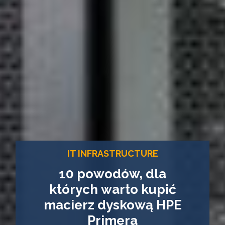
IT INFRASTRUCTURE
10 powodów, dla
których warto kupić
macierz dyskową HPE
Primera