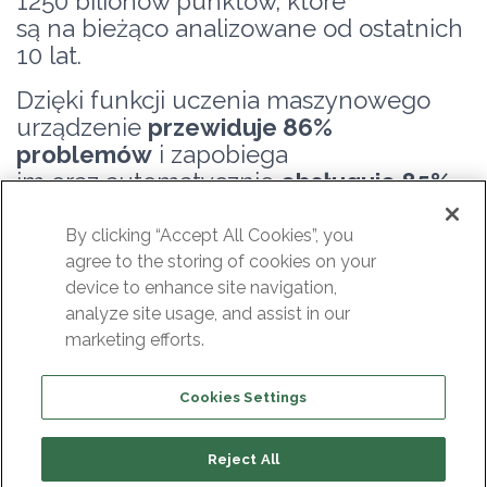
1250 bilionów punktów, które
są na bieżąco analizowane od ostatnich
10 lat.
Dzięki funkcji uczenia maszynowego
urządzenie
przewiduje 86%
problemów
i zapobiega
im oraz automatycznie
obsługuje 85%
zgłoszeń dotyczących
pomocy
technicznej.
By clicking “Accept All Cookies”, you
agree to the storing of cookies on your
Modularny system operacyjny
device to enhance site navigation,
analyze site usage, and assist in our
Wyjątkowy system operacyjny macierzy
marketing efforts.
dyskowej HPE Primera jest
ukierunkowany na usługi, a każda
Cookies Settings
z nich może zostać wdrożona,
zaktualizowana i zrestartowana
niezależnie od innych.
Pomaga
Reject All