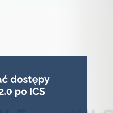
wać dostępy
.0 po ICS