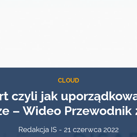
CLOUD
rt czyli jak uporządko
e – Wideo Przewodnik 2
Redakcja IS - 21 czerwca 2022