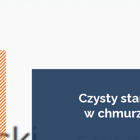
Czysty sta
w chmurz