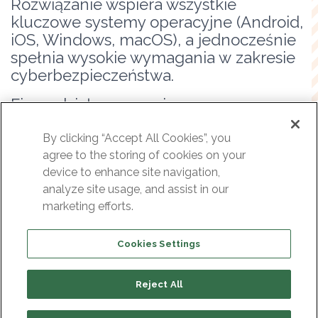
Rozwiązanie wspiera wszystkie
kluczowe systemy operacyjne (Android,
iOS, Windows, macOS), a jednocześnie
spełnia wysokie wymagania w zakresie
cyberbezpieczeństwa.
Firma działa w oparciu
o międzynarodowe normy ISO
27001:2023 (zarządzanie
By clicking “Accept All Cookies”, you
bezpieczeństwem informacji) oraz ISO
agree to the storing of cookies on your
device to enhance site navigation,
9001 (zarządzanie jakością). Posiada
analyze site usage, and assist in our
Świadectwo Bezpieczeństwa
marketing efforts.
Przemysłowego,które pozwala
na współpracę z podmiotami
operującymi na poziomie informacji
Cookies Settings
niejawnych.
Reject All
Rozszerzamy portfolio o rozwiązanie,
które jeszcze lepiej odpowie