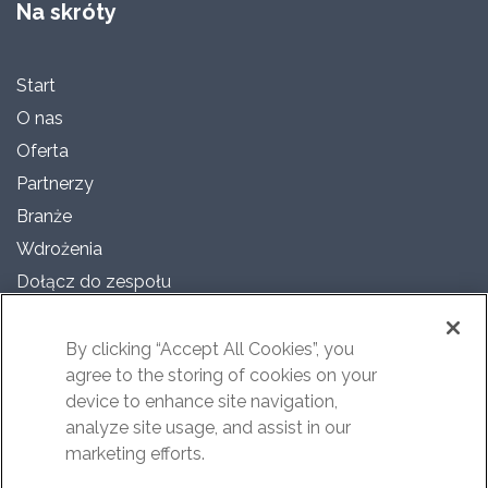
Na skróty
Start
O nas
Oferta
Partnerzy
Branże
Wdrożenia
Dołącz do zespołu
Dla mediów
Polityka prywatności
By clicking “Accept All Cookies”, you
agree to the storing of cookies on your
Polityka Cookies
device to enhance site navigation,
RODO
analyze site usage, and assist in our
Akt o Usługach Cyfrowych
marketing efforts.
Raport DSA2024