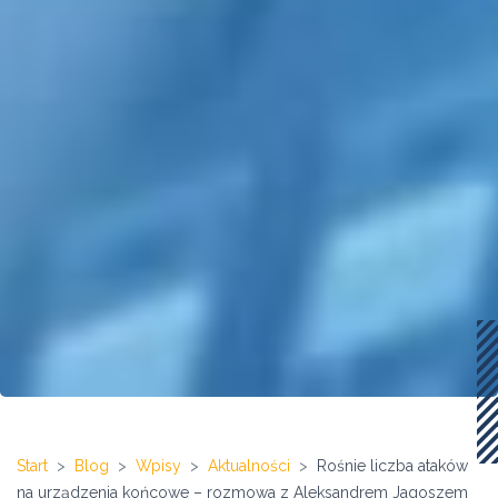
Start
Blog
Wpisy
Aktualności
Rośnie liczba ataków
na urządzenia końcowe – rozmowa z Aleksandrem Jagoszem