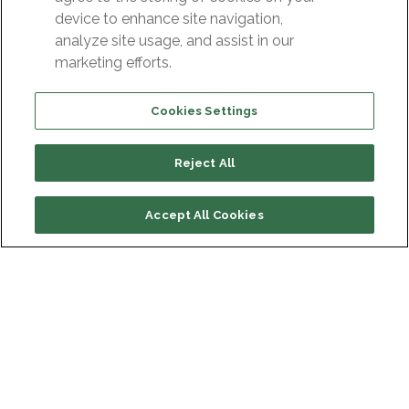
device to enhance site navigation,
analyze site usage, and assist in our
Redakcja IS
marketing efforts.
Cookies Settings
Reject All
Accept All Cookies
Poznaj naszą ofertę Cyber
Security