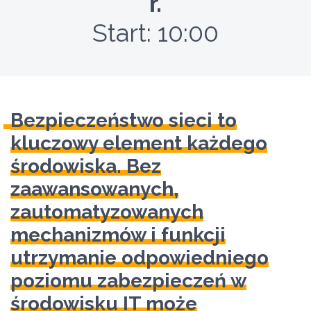
r.
Start: 10:00
Bezpieczeństwo sieci to
kluczowy element każdego
środowiska. Bez
zaawansowanych,
zautomatyzowanych
mechanizmów i funkcji
utrzymanie odpowiedniego
poziomu zabezpieczeń w
środowisku IT może