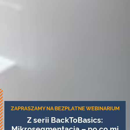
ZAPRASZAMY NA BEZPŁATNE WEBINARIUM
Z serii BackToBasics:
Mikrosegmentacja – po co mi