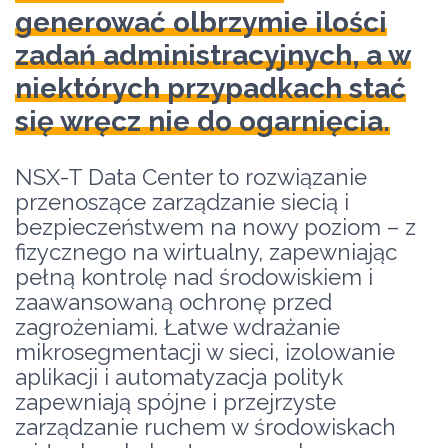
generować olbrzymie ilości
zadań administracyjnych, a w
niektórych przypadkach stać
się wręcz nie do ogarnięcia.
NSX-T Data Center to rozwiązanie
przenoszące zarządzanie siecią i
bezpieczeństwem na nowy poziom – z
fizycznego na wirtualny, zapewniając
pełną kontrolę nad środowiskiem i
zaawansowaną ochronę przed
zagrożeniami. Łatwe wdrażanie
mikrosegmentacji w sieci, izolowanie
aplikacji i automatyzacja polityk
zapewniają spójne i przejrzyste
zarządzanie ruchem w środowiskach