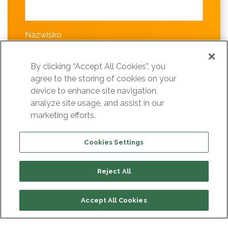
Nazwisko
By clicking “Accept All Cookies”, you
agree to the storing of cookies on your
Nazwa firmy
device to enhance site navigation,
analyze site usage, and assist in our
marketing efforts.
Adres e-mail
Cookies Settings
Reject All
Wyrażam zgodę na przetwarzanie podanych w formularzu danych
osobowych (imię, nazwisko, nazwa firmy, adres-email) przez
Integrated Solutions sp. z o.o. z siedzibą w Warszawie na potrzeby
Accept All Cookies
przeprowadzenia Webinarium.
Tak, chcę otrzymywać na podany przeze mnie adres e-mail
informacje handlowe od Integrated Solutions Sp. z o.o. z siedzibą w