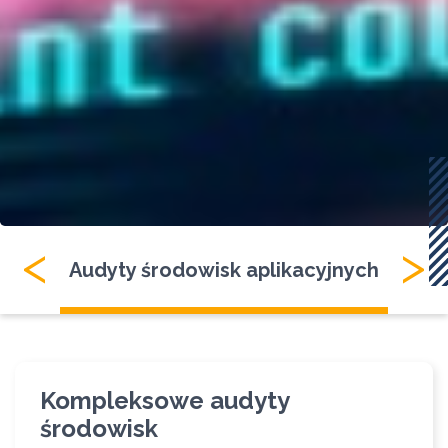
<
>
on-
Audyty środowisk aplikacyjnych
Opr
Kompleksowe audyty
środowisk