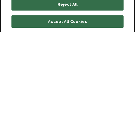
Reject All
Accept All Cookies
Integrated Solutions i Orange
Polska podpisały umowę
z Centralnym Zarządem
Służby Więziennej o wartości
67,1 mln zł netto
Redakcja IS
CLOUD
- 19 maja 2020 r.
W ramach umowy Konsorcjum dostarczamy