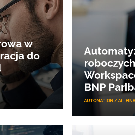
rowa w
Automatyz
racja do
roboczych 
d
Workspace
BNP Parib
AUTOMATION / AI - FIN